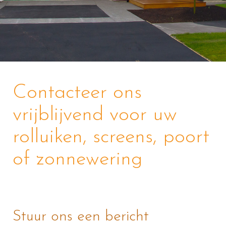
Contacteer ons
vrijblijvend voor uw
rolluiken, screens, poort
of zonnewering
Stuur ons een bericht